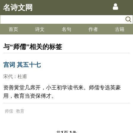
名诗文网
首页
诗文
名句
作者
古籍
与“师儒”相关的标签
宫词 其五十七
宋代
：
杜甫
资善黉堂几席开，小王初学读书来。师儒专选英豪
用，教育当资保傅才。
师儒
教育
共
页
条
1
1