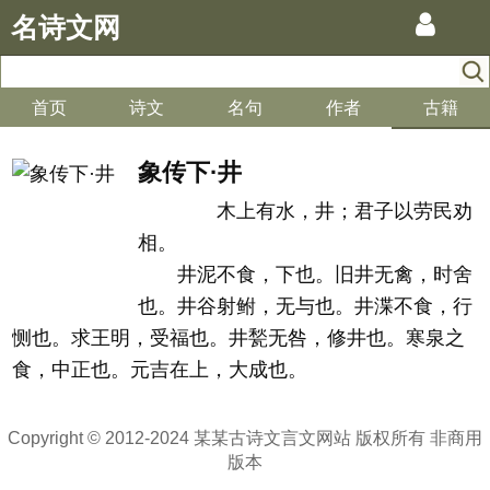
名诗文网
首页
诗文
名句
作者
古籍
象传下·井
木上有水，井；君子以劳民劝
相。
井泥不食，下也。旧井无禽，时舍
也。井谷射鲋，无与也。井渫不食，行
恻也。求王明，受福也。井甃无咎，修井也。寒泉之
食，中正也。元吉在上，大成也。
Copyright © 2012-2024 某某古诗文言文网站 版权所有 非商用
版本