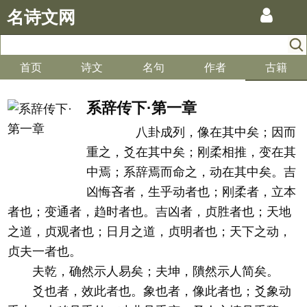
名诗文网
首页
诗文
名句
作者
古籍
系辞传下·第一章
八卦成列，像在其中矣；因而
重之，爻在其中矣；刚柔相推，变在其
中焉；系辞焉而命之，动在其中矣。吉
凶悔吝者，生乎动者也；刚柔者，立本
者也；变通者，趋时者也。吉凶者，贞胜者也；天地
之道，贞观者也；日月之道，贞明者也；天下之动，
贞夫一者也。
夫乾，确然示人易矣；夫坤，隤然示人简矣。
爻也者，效此者也。象也者，像此者也；爻象动