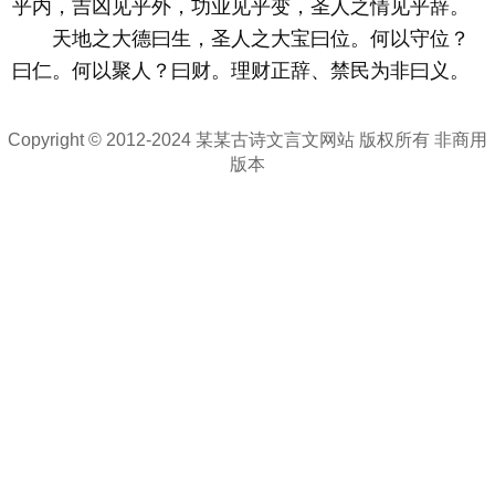
乎内，吉凶见乎外，功业见乎变，圣人之情见乎辞。
天地之大德曰生，圣人之大宝曰位。何以守位？
曰仁。何以聚人？曰财。理财正辞、禁民为非曰义。
Copyright © 2012-2024 某某古诗文言文网站 版权所有 非商用
版本