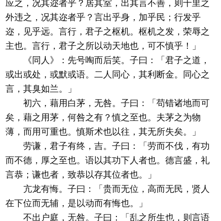
应之，况其迩者乎？居其室，出其言不善，则千里之
外违之，况其迩者乎？言出乎身，加乎民；行发乎
迩，见乎远。言行，君子之枢机。枢机之发，荣辱之
主也。言行，君子之所以动天地也，可不慎乎！」
《同人》：先号啕而后笑。子曰：「君子之道，
或出或处，或默或语。二人同心，其利断金。同心之
言，其臭如兰。」
初六，藉用白茅，无咎。子曰：「苟错诸地而可
矣，藉之用茅，何咎之有？慎之至也。夫茅之为物
薄，而用可重也。慎斯术也以往，其无所失矣。」
劳谦，君子有终，吉。子曰：「劳而不伐，有功
而不德，厚之至也。语以其功下人者也。德言盛，礼
言恭；谦也者，致恭以存其位者也。」
亢龙有悔。子曰：「贵而无位，高而无民，贤人
在下位而无辅，是以动而有悔也。」
不出户庭，无咎。子曰：「乱之所生也，则言语