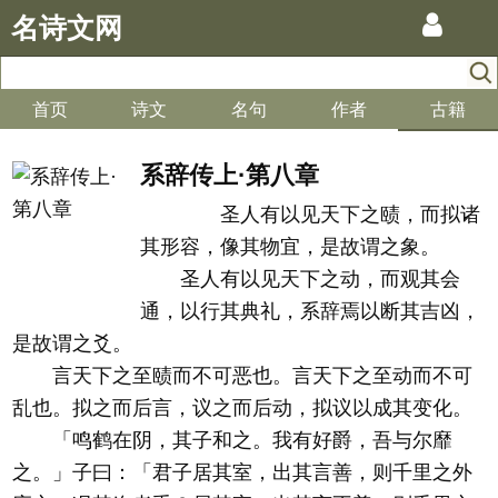
名诗文网
首页
诗文
名句
作者
古籍
系辞传上·第八章
圣人有以见天下之赜，而拟诸
其形容，像其物宜，是故谓之象。
圣人有以见天下之动，而观其会
通，以行其典礼，系辞焉以断其吉凶，
是故谓之爻。
言天下之至赜而不可恶也。言天下之至动而不可
乱也。拟之而后言，议之而后动，拟议以成其变化。
「鸣鹤在阴，其子和之。我有好爵，吾与尔靡
之。」子曰：「君子居其室，出其言善，则千里之外