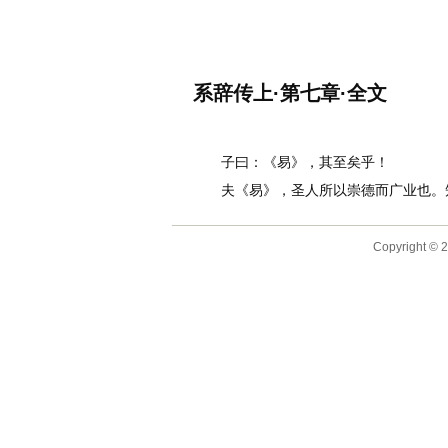
名诗文网
首页
诗文
名句
系辞传上·第七章·全文
作者：
李白
子曰：《易》，其至矣乎！
夫《易》，圣人所以崇德而广业也。知
Copyright