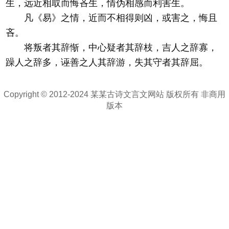
生，远近相取而悔吝生，情伪相感而利害生。
凡《易》之情，近而不相得则凶，或害之，悔且
吝。
将叛者其辞惭，中心疑者其辞枝，吉人之辞寡，
躁人之辞多，诬善之人其辞游，失其守者其辞屈。
Copyright © 2012-2024 某某古诗文言文网站 版权所有 非商用
版本