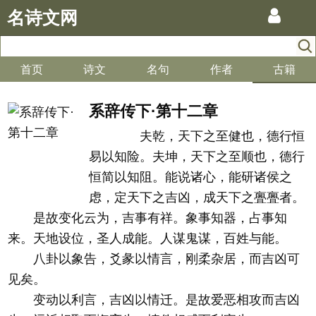
名诗文网
首页
诗文
名句
作者
古籍
系辞传下·第十二章
夫乾，天下之至健也，德行恒
易以知险。夫坤，天下之至顺也，德行
恒简以知阻。能说诸心，能研诸侯之
虑，定天下之吉凶，成天下之亹亹者。
是故变化云为，吉事有祥。象事知器，占事知
来。天地设位，圣人成能。人谋鬼谋，百姓与能。
八卦以象告，爻彖以情言，刚柔杂居，而吉凶可
见矣。
变动以利言，吉凶以情迁。是故爱恶相攻而吉凶