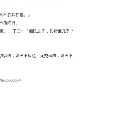
言不胜其任也。」
不俟终日。
。」 子曰：「颜氏之子，其殆庶几乎？
惧以语，则民不应也；无交而求，则民不
P备xxxxxxxx号