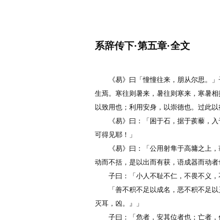
名诗文网
首页
诗文
名句
系辞传下·第五章·全文
作者：
李白
《易》曰「憧憧往来，朋从尔思。」子
生焉。寒往则暑来，暑往则寒来，寒暑相
以致用也；利用安身，以崇德也。过此以
《易》曰：「困于石，据于蒺藜，入于
可得见耶！」
《易》曰：「公用射隼于高墉之上，获
动而不括，是以出而有获，语成器而动者
子曰：「小人不耻不仁，不畏不义，不
「善不积不足以成名，恶不积不足以灭
灭耳，凶。』」
子曰：「危者，安其位者也；亡者，保