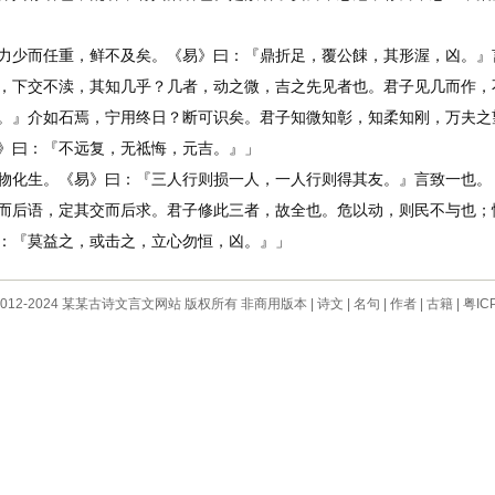
少而任重，鲜不及矣。《易》曰：『鼎折足，覆公餗，其形渥，凶。』
下交不渎，其知几乎？几者，动之微，吉之先见者也。君子见几而作，
』介如石焉，宁用终日？断可识矣。君子知微知彰，知柔知刚，万夫之望
》曰：『不远复，无祗悔，元吉。』」
化生。《易》曰：『三人行则损一人，一人行则得其友。』言致一也。
后语，定其交而后求。君子修此三者，故全也。危以动，则民不与也；
：『莫益之，或击之，立心勿恒，凶。』」
 © 2012-2024 某某古诗文言文网站 版权所有 非商用版本 |
诗文
|
名句
|
作者
|
古籍
|
粤IC