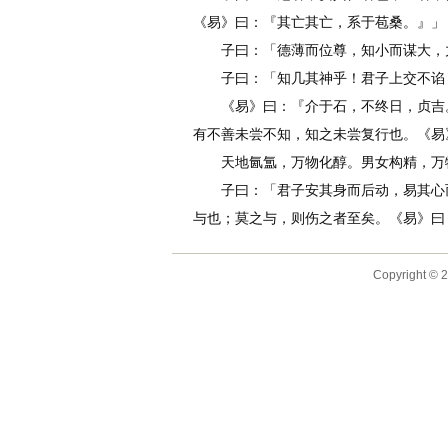
《易》曰：『其亡其亡，系于苞桑。』」
子曰：「德薄而位尊，知小而谋大，力
子曰：「知几其神乎！君子上交不谄，
《易》曰：『介于石，不终日，贞吉。
有不善未尝不知，知之未尝复行也。《易
天地氤氲，万物化醇。男女构精，万物
子曰：「君子安其身而后动，易其心而
与也；莫之与，则伤之者至矣。《易》曰
Copyright