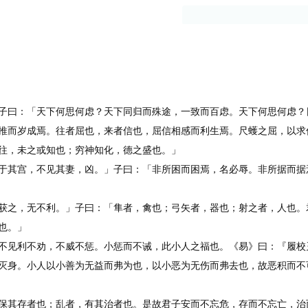
古籍
作者
曰：「天下何思何虑？天下同归而殊途，一致而百虑。天下何思何虑？
推而岁成焉。往者屈也，来者信也，屈信相感而利生焉。尺蠖之屈，以求
往，未之或知也；穷神知化，德之盛也。」
其宫，不见其妻，凶。」子曰：「非所困而困焉，名必辱。非所据而据
之，无不利。」子曰：「隼者，禽也；弓矢者，器也；射之者，人也。
也。」
见利不劝，不威不惩。小惩而不诫，此小人之福也。《易》曰：『履校
身。小人以小善为无益而弗为也，以小恶为无伤而弗去也，故恶积而不
其存者也；乱者，有其治者也。是故君子安而不忘危，存而不忘亡，治