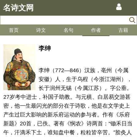
名诗文网
首页
诗文
名句
作者
古籍
李绅
李绅（772—846）汉族，亳州（今属
安徽）人，生于乌程（今浙江湖州），
长于润州无锡（今属江苏）。字公垂。
27岁考中进士，补国子助教。与元稹、白居易交游甚
密，他一生最闪光的部分在于诗歌，他是在文学史上
产生过巨大影响的新乐府运动的参与者。作有《乐府
新题》20首，已佚。著有《悯农》诗两首：“锄禾日当
午，汗滴禾下土，谁知盘中餐，粒粒皆辛苦。”脍灸人