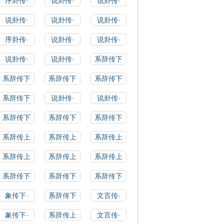
序卦传·
说卦传·
说卦传·
说卦传·
说卦传·
说卦传·
序卦传·
说卦传·
说卦传·
说卦传·
说卦传·
系辞传下
系辞传下
系辞传下
系辞传下
系辞传下
说卦传·
说卦传·
系辞传下
系辞传下
系辞传下
系辞传上
系辞传上
系辞传上
系辞传上
系辞传上
系辞传上
系辞传下
系辞传下
系辞传下
象传下·
系辞传下
文言传·
象传下·
系辞传上
文言传·