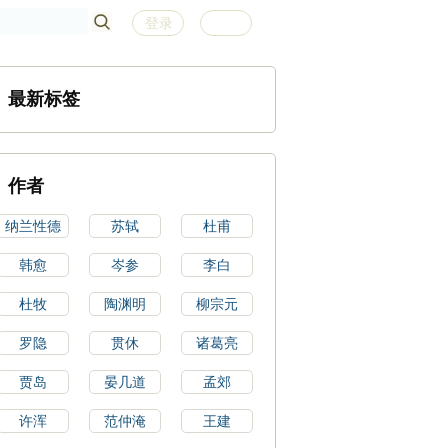
登录
注册
最新标签
作者
纳兰性德
苏轼
杜甫
韩愈
岑参
李白
杜牧
陶渊明
柳宗元
罗隐
贯休
诸葛亮
贾岛
晏几道
孟郊
许浑
范仲淹
王建