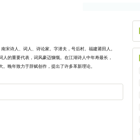
作者
古籍
269) 南宋诗人、词人、诗论家。字潜夫，号后村。福建莆田人。
词人的重要代表，词风豪迈慷慨。在江湖诗人中年寿最长，
大。晚年致力于辞赋创作，提出了许多革新理论。