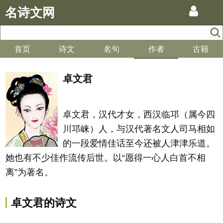
名诗文网
首页
诗文
名句
作者
古籍
卓文君
卓文君，汉代才女，西汉临邛（属今四
川邛崃）人，与汉代著名文人司马相如
的一段爱情佳话至今还被人津津乐道。
她也有不少佳作流传后世。以“愿得一心人白首不相
离”为著名。
卓文君的诗文