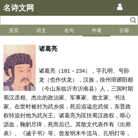
名诗文网
首页
诗文
名句
作者
古籍
诸葛亮
诸葛亮（181－234），字孔明、号卧
龙（也作伏龙），汉族，徐州琅琊阳都
（今山东临沂市沂南县）人，三国时期
蜀汉丞相、杰出的政治家、军事家、散文家、书法
家。在世时被封为武乡侯，死后追谥忠武侯，东晋政
权特追封他为武兴王。诸葛亮为匡扶蜀汉政权，呕心
沥血，鞠躬尽瘁，死而后已。其散文代表作有《出师
表》、《诫子书》等。曾发明木牛流马、孔明灯等，