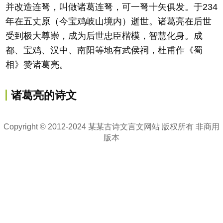
并改造连弩，叫做诸葛连弩，可一弩十矢俱发。于234
年在五丈原（今宝鸡岐山境内）逝世。诸葛亮在后世
受到极大尊崇，成为后世忠臣楷模，智慧化身。成
都、宝鸡、汉中、南阳等地有武侯祠，杜甫作《蜀
相》赞诸葛亮。
诸葛亮的诗文
Copyright © 2012-2024 某某古诗文言文网站 版权所有 非商用
版本