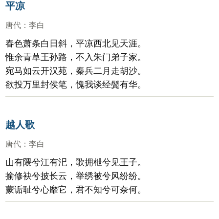
平凉
唐代
：
李白
春色萧条白日斜，平凉西北见天涯。
惟余青草王孙路，不入朱门弟子家。
宛马如云开汉苑，秦兵二月走胡沙。
欲投万里封侯笔，愧我谈经鬓有华。
越人歌
唐代
：
李白
山有隈兮江有汜，歌拥枻兮见王子。
揄修袂兮披长云，举绣被兮风纷纷。
蒙诟耻兮心靡它，君不知兮可奈何。