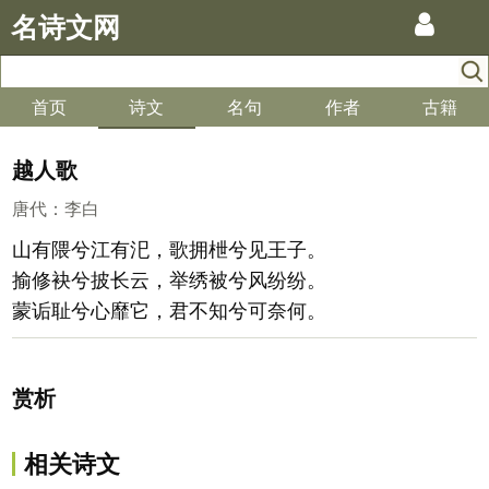
名诗文网
首页
诗文
名句
作者
古籍
越人歌
唐代
：
李白
山有隈兮江有汜，歌拥枻兮见王子。
揄修袂兮披长云，举绣被兮风纷纷。
蒙诟耻兮心靡它，君不知兮可奈何。
赏析
相关诗文