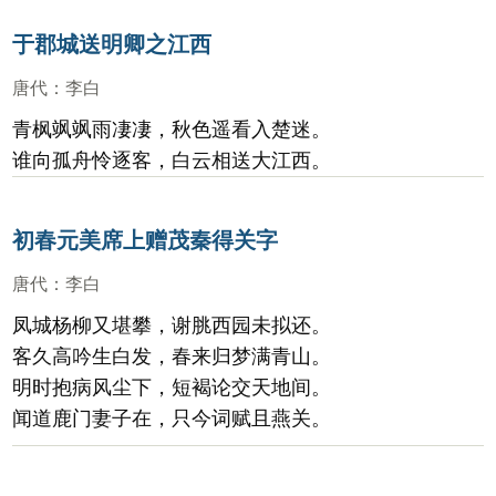
于郡城送明卿之江西
唐代
：
李白
青枫飒飒雨凄凄，秋色遥看入楚迷。
谁向孤舟怜逐客，白云相送大江西。
初春元美席上赠茂秦得关字
唐代
：
李白
凤城杨柳又堪攀，谢脁西园未拟还。
客久高吟生白发，春来归梦满青山。
明时抱病风尘下，短褐论交天地间。
闻道鹿门妻子在，只今词赋且燕关。